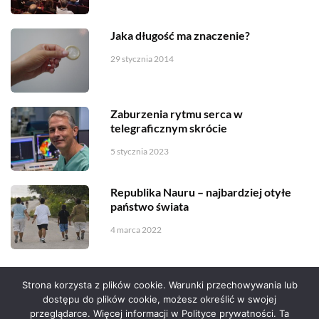
Jaka długość ma znaczenie?
29 stycznia 2014
Zaburzenia rytmu serca w
telegraficznym skrócie
5 stycznia 2023
Republika Nauru – najbardziej otyłe
państwo świata
4 marca 2022
Strona korzysta z plików cookie. Warunki przechowywania lub
dostępu do plików cookie, możesz określić w swojej
przeglądarce. Więcej informacji w Polityce prywatności. Ta