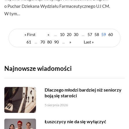
o Puchar Dziekana Wydziału Farmaceutycznego UJ CM.
W tym…
« First
«
...
10
20
30
...
57
58
59
60
61
...
70
80
90
...
»
Last »
Najnowsze wiadomości
Dlaczego młodzi bardziej niż seniorzy
boją się starości
5 sierpnia 2026
Łuszczycy nie da się wyłączyć