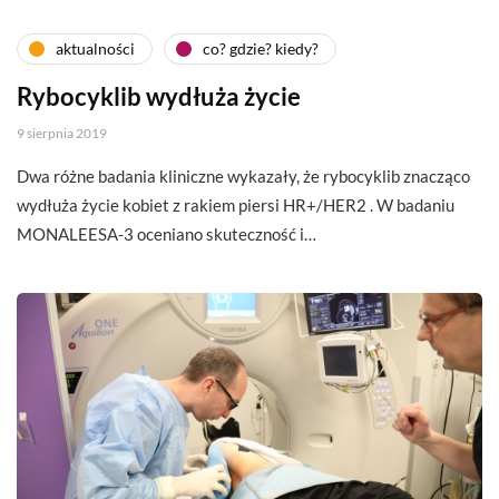
aktualności
co? gdzie? kiedy?
Rybocyklib wydłuża życie
9 sierpnia 2019
Dwa różne badania kliniczne wykazały, że rybocyklib znacząco
wydłuża życie kobiet z rakiem piersi HR+/HER2 . W badaniu
MONALEESA-3 oceniano skuteczność i…