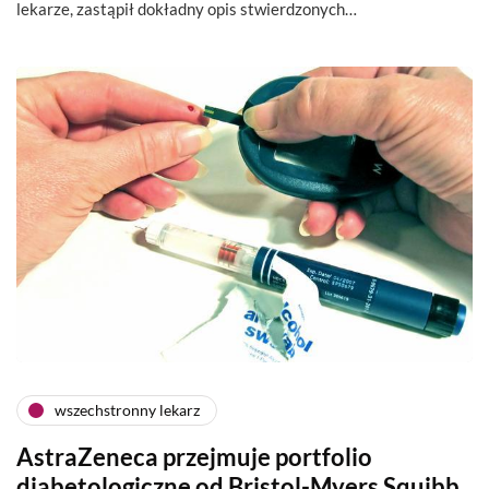
lekarze, zastąpił dokładny opis stwierdzonych…
wszechstronny lekarz
AstraZeneca przejmuje portfolio
diabetologiczne od Bristol-Myers Squibb