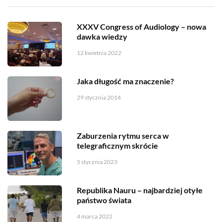
XXXV Congress of Audiology – nowa
dawka wiedzy
12 kwietnia 2022
Jaka długość ma znaczenie?
29 stycznia 2014
Zaburzenia rytmu serca w
telegraficznym skrócie
5 stycznia 2023
Republika Nauru – najbardziej otyłe
państwo świata
4 marca 2022