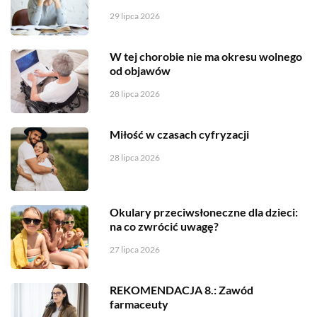
29 lipca 2026
W tej chorobie nie ma okresu wolnego
od objawów
28 lipca 2026
Miłość w czasach cyfryzacji
28 lipca 2026
Okulary przeciwsłoneczne dla dzieci:
na co zwrócić uwagę?
27 lipca 2026
REKOMENDACJA 8.: Zawód
farmaceuty