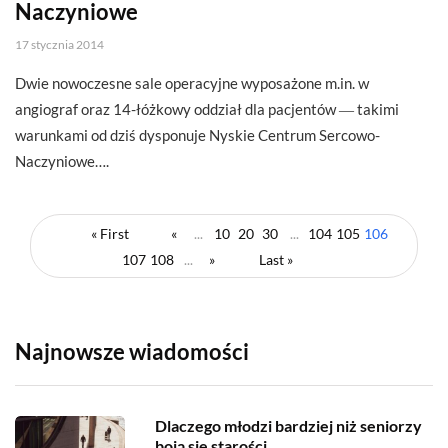
Naczyniowe
17 stycznia 2014
Dwie nowoczesne sale operacyjne wyposażone m.in. w
angiograf oraz 14-łóżkowy oddział dla pacjentów ― takimi
warunkami od dziś dysponuje Nyskie Centrum Sercowo-
Naczyniowe….
« First
«
...
10
20
30
...
104
105
106
107
108
...
»
Last »
Najnowsze wiadomości
Dlaczego młodzi bardziej niż seniorzy
boją się starości