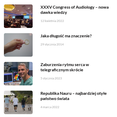
XXXV Congress of Audiology – nowa
dawka wiedzy
12 kwietnia 2022
Jaka długość ma znaczenie?
29 stycznia 2014
Zaburzenia rytmu serca w
telegraficznym skrócie
5 stycznia 2023
Republika Nauru – najbardziej otyłe
państwo świata
4 marca 2022