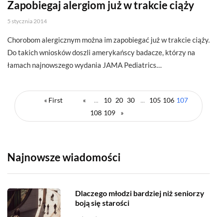
Zapobiegaj alergiom już w trakcie ciąży
5 stycznia 2014
Chorobom alergicznym można im zapobiegać już w trakcie ciąży.
Do takich wniosków doszli amerykańscy badacze, którzy na
łamach najnowszego wydania JAMA Pediatrics…
« First
«
...
10
20
30
...
105
106
107
108
109
»
Najnowsze wiadomości
Dlaczego młodzi bardziej niż seniorzy
boją się starości