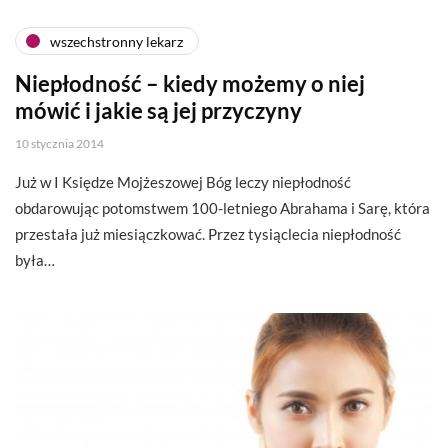
wszechstronny lekarz
Niepłodność – kiedy możemy o niej
mówić i jakie są jej przyczyny
10 stycznia 2014
Już w I Księdze Mojżeszowej Bóg leczy niepłodność
obdarowując potomstwem 100-letniego Abrahama i Sarę, która
przestała już miesiączkować. Przez tysiąclecia niepłodność
była…