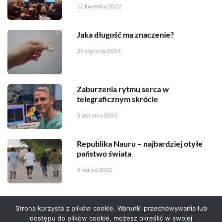
12 kwietnia 2022
Jaka długość ma znaczenie?
29 stycznia 2014
Zaburzenia rytmu serca w
telegraficznym skrócie
5 stycznia 2023
Republika Nauru – najbardziej otyłe
państwo świata
4 marca 2022
Strona korzysta z plików cookie. Warunki przechowywania lub
dostępu do plików cookie, możesz określić w swojej