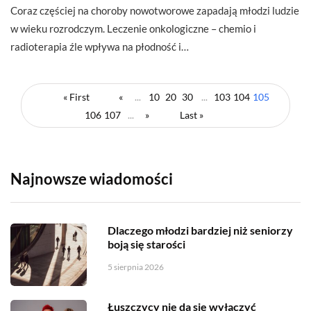
Coraz częściej na choroby nowotworowe zapadają młodzi ludzie
w wieku rozrodczym. Leczenie onkologiczne – chemio i
radioterapia źle wpływa na płodność i…
« First
«
...
10
20
30
...
103
104
105
106
107
...
»
Last »
Najnowsze wiadomości
Dlaczego młodzi bardziej niż seniorzy
boją się starości
5 sierpnia 2026
Łuszczycy nie da się wyłączyć