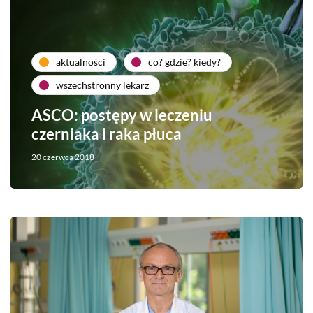
aktualności
co? gdzie? kiedy?
wszechstronny lekarz
ASCO: postępy w leczeniu
czerniaka i raka płuca
20 czerwca 2018