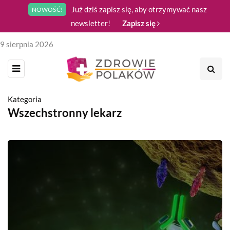
Już dziś zapisz się, aby otrzymywać nasz
NOWOŚĆ!
newsletter!
Zapisz się
9 sierpnia 2026
Kategoria
Wszechstronny lekarz