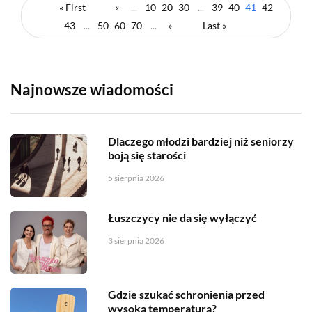
« First
«
...
10
20
30
...
39
40
41
42
43
...
50
60
70
...
»
Last »
Najnowsze wiadomości
Dlaczego młodzi bardziej niż seniorzy
boją się starości
5 sierpnia 2026
Łuszczycy nie da się wyłączyć
3 sierpnia 2026
Gdzie szukać schronienia przed
wysoką temperaturą?