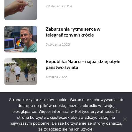
29 stycznia 2014
Zaburzenia rytmu serca w
telegraficznym skrócie
5 stycznia 2023
Republika Nauru – najbardziej otyłe
państwo świata
4 marca 2022
Strona korzysta z plików cookie. Warunki przechowywania lub
dostępu do plików cookie, możesz określić w swojej
przeglądarce. Więcej informacji w Polityce prywatności. Ta
Serwis zaprojektował
Grzegorz Sztank
.
strona korzysta z ciasteczek aby świadczyć usługi na
najwyższym poziomie. Dalsze korzystanie ze strony oznacza,
że zgadzasz się na ich użycie.