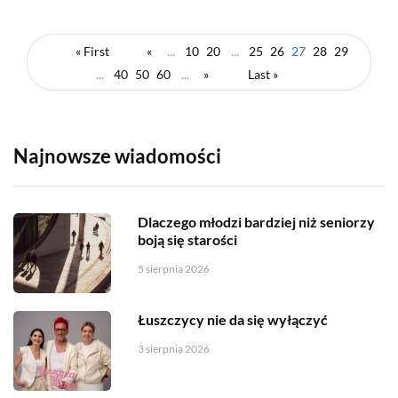
« First
«
...
10
20
...
25
26
27
28
29
...
40
50
60
...
»
Last »
Najnowsze wiadomości
Dlaczego młodzi bardziej niż seniorzy
boją się starości
5 sierpnia 2026
Łuszczycy nie da się wyłączyć
3 sierpnia 2026