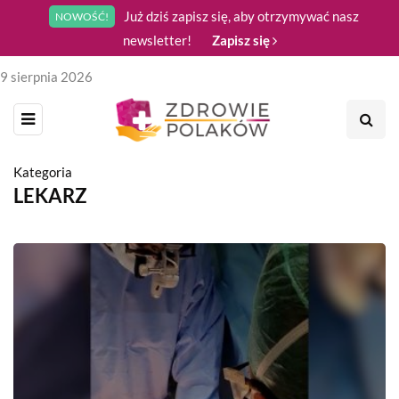
Już dziś zapisz się, aby otrzymywać nasz
NOWOŚĆ!
newsletter!
Zapisz się
9 sierpnia 2026
Kategoria
LEKARZ