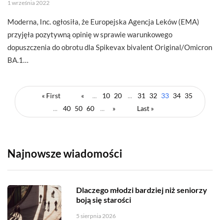
1 września 2022
Moderna, Inc. ogłosiła, że Europejska Agencja Leków (EMA)
przyjęła pozytywną opinię w sprawie warunkowego
dopuszczenia do obrotu dla Spikevax bivalent Original/Omicron
BA.1…
« First
«
...
10
20
...
31
32
33
34
35
...
40
50
60
...
»
Last »
Najnowsze wiadomości
Dlaczego młodzi bardziej niż seniorzy
boją się starości
5 sierpnia 2026