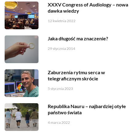
XXXV Congress of Audiology – nowa
dawka wiedzy
12 kwietnia 2022
Jaka długość ma znaczenie?
29 stycznia 2014
Zaburzenia rytmu serca w
telegraficznym skrócie
5 stycznia 2023
Republika Nauru – najbardziej otyłe
państwo świata
4 marca 2022