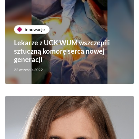
innowacje
Lekarze z UCK WUM wszczepili
sztuczną komorę serca nowej
generacji
22 września 2022