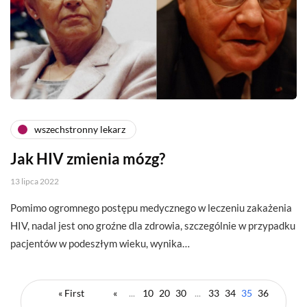
wszechstronny lekarz
Jak HIV zmienia mózg?
13 lipca 2022
Pomimo ogromnego postępu medycznego w leczeniu zakażenia
HIV, nadal jest ono groźne dla zdrowia, szczególnie w przypadku
pacjentów w podeszłym wieku, wynika…
« First
«
...
10
20
30
...
33
34
35
36