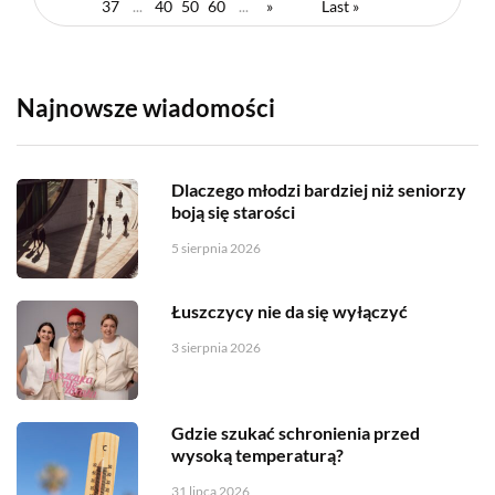
37
...
40
50
60
...
»
Last »
Najnowsze wiadomości
Dlaczego młodzi bardziej niż seniorzy
boją się starości
5 sierpnia 2026
Łuszczycy nie da się wyłączyć
3 sierpnia 2026
Gdzie szukać schronienia przed
wysoką temperaturą?
31 lipca 2026