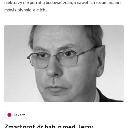
niektórzy nie potrafią budować zdań, a nawet ich rozumieć, inni
mówią płynnie, ale ich…
lekarz
Zmarł prof. dr hab. n med. Jerzy