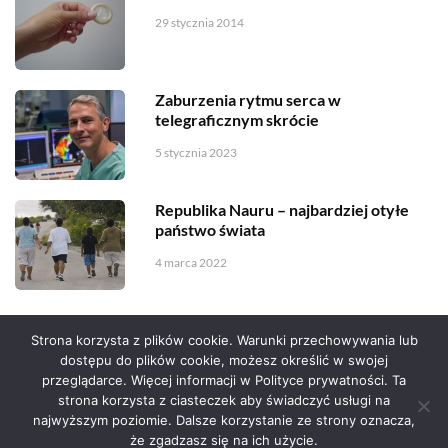
29 stycznia 2014
Zaburzenia rytmu serca w
telegraficznym skrócie
5 stycznia 2023
Republika Nauru – najbardziej otyłe
państwo świata
4 marca 2022
Strona korzysta z plików cookie. Warunki przechowywania lub
dostępu do plików cookie, możesz określić w swojej
przeglądarce. Więcej informacji w Polityce prywatności. Ta
Serwis zaprojektował
Grzegorz Sztank
.
strona korzysta z ciasteczek aby świadczyć usługi na
najwyższym poziomie. Dalsze korzystanie ze strony oznacza,
że zgadzasz się na ich użycie.