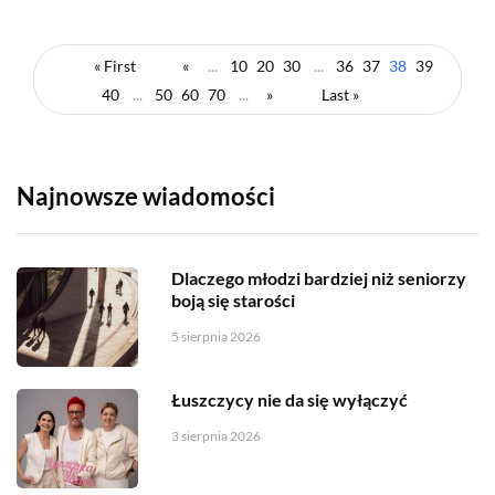
« First
«
...
10
20
30
...
36
37
38
39
40
...
50
60
70
...
»
Last »
Najnowsze wiadomości
Dlaczego młodzi bardziej niż seniorzy
boją się starości
5 sierpnia 2026
Łuszczycy nie da się wyłączyć
3 sierpnia 2026