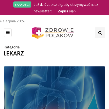
Już dziś zapisz się, aby otrzymywać nasz
NOWOŚĆ!
newsletter!
Zapisz się
6 sierpnia 2026
Kategoria
LEKARZ